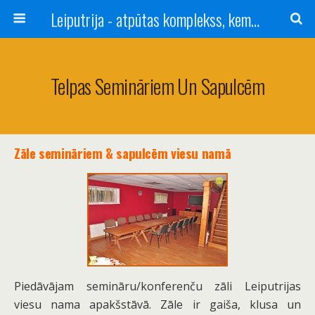
Leiputrija - atpūtas komplekss, kempings, viesu nams pie Rīgas / Camping, caravan site, bed and breakfast near Riga / Camping, caravanas, bungalows Letonia / Campingplatz, Caravanpark, Zimmer in Lettland / Kемпинг и гостевой дом к Риги
Telpas Semināriem Un Sapulcēm
Zāle semināriem & sapulcēm viesu namā
Piedāvājam semināru/konferenču zāli Leiputrijas
viesu nama apakšstāvā. Zāle ir gaiša, klusa un