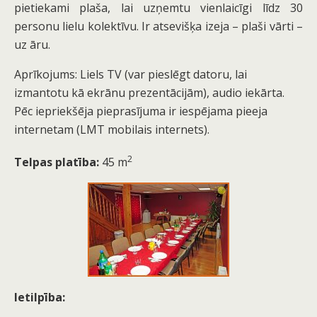
pietiekami plaša, lai uzņemtu vienlaicīgi līdz 30
personu lielu kolektīvu. Ir atsevišķa izeja – plaši vārti –
uz āru.
Aprīkojums: Liels TV (var pieslēgt datoru, lai
izmantotu kā ekrānu prezentācijām), audio iekārta.
Pēc iepriekšēja pieprasījuma ir iespējama pieeja
internetam (LMT mobilais internets).
2
Telpas platība:
45 m
Ietilpība: