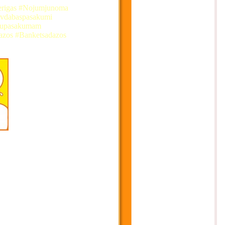
ierigas #Nojumjunoma
ivdabaspasakumi
rnupasakumam
azos #Banketsadazos