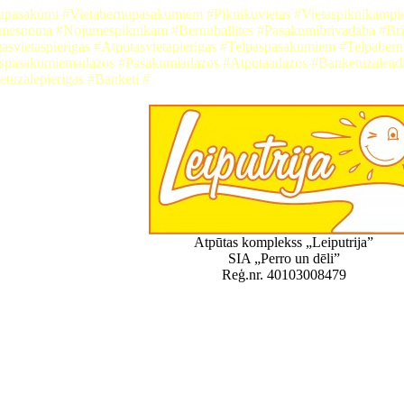
upasakumi #Vietabernupasakumiem #Piknikuvietas #Vietaspiknikamp
mesnoma #Nojumespiknikam #Bernuballites #Pasakumibrivadaba #Br
asvietaspierigas #Atputasvietapierigas #Telpaspasakumiem #Telpabe
aspasakumiemadazos #Pasakumiadazos #Atputaadazos #Banketuzalead
tuzalepierigas #Banketi #
Atpūtas komplekss „Leiputrija”
SIA „Perro un dēli”
Reģ.nr. 40103008479