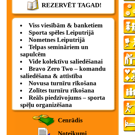
REZERVĒT TAGAD!
Viss viesībām & banketiem
Sporta spēles Leiputrijā
Nometnes Leiputrijā
Telpas semināriem un
sapulcēm
Vide kolektīvu saliedēšanai
Bravo Zero Two – komandu
saliedēšana & attīstība
Novusa turnīru rīkošana
Zolītes turnīru rīkošana
Reāls piedzīvojums – sporta
spēļu organizēšana
Cenrādis
Noteikumi