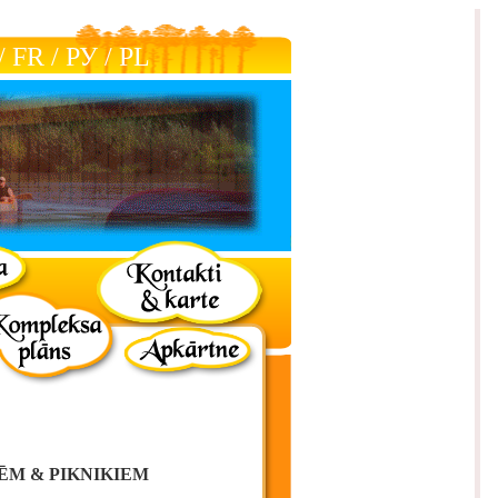
/
FR
/
РУ
/
РL
ĒM & PIKNIKIEM