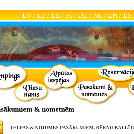
LV
/
LT
/
EE
/
FI
/
DE
/
NL
/
EN
/
ES
asākumiem & nometnēm
TELPAS & NOJUMES PASĀKUMIEM, BĒRNU BALLĪT