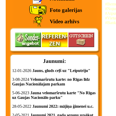
#Bern
#Noju
Foto galerijas
#Atput
#Viet
Video arhīvs
#Banke
Jaunumi:
12-01-2026
Jauns, gluds ceļš uz "Leiputriju"
3-08-2024
Velomaršrutu karte: no Rīgas līdz
Gaujas Nacionālajam parkam
5-06-2023
Jauna velomaršrutu karte "No Rīgas
uz Gaujas Nacionālo parku"
28-05-2022
Jaunumi 2022: mājiņa ģimenei u.c.
2-05-2021
Jaunumi 2021. gada sezonu uzsākot