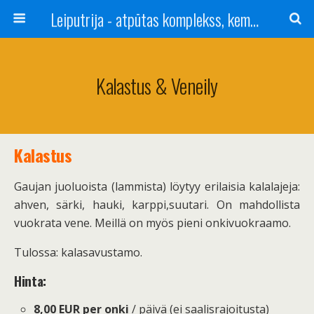
Leiputrija - atpūtas komplekss, kempings, viesu nams pie Rīgas / Camping, caravan site, bed and breakfast near Riga / Camping, caravanas, bungalows Letonia / Campingplatz, Caravanpark, Zimmer in Lettland / Kемпинг и гостевой дом к Риги
Kalastus & Veneily
Kalastus
Gaujan juoluoista (lammista) löytyy erilaisia kalalajeja:
ahven, särki, hauki, karppi,suutari. On mahdollista
vuokrata vene. Meillä on myös pieni onkivuokraamo.
Tulossa: kalasavustamo.
Hinta:
8,00 EUR per onki
/ päivä (ei saalisrajoitusta)