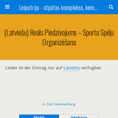
Leiputrija - atpūtas komplekss, kempings, viesu nams pie Rīgas / Camping, caravan site, bed and breakfast near Riga / Camping, caravanas, bungalows Letonia / Campingplatz, Caravanpark, Zimmer in Lettland / Kемпинг и гостевой дом к Риги
(Latviešu) Reāls Piedzīvojums – Sporta Spēļu
Organizēšana
Leider ist der Eintrag nur auf
Latviešu
verfügbar.
Zum Seitenanfang
Mobil
Desktop