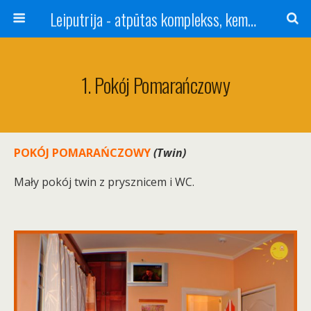
Leiputrija - atpūtas komplekss, kempings, viesu nams pie Rīgas / Camping, caravan site, bed and breakfast near Riga / Camping, caravanas, bungalows Letonia / Campingplatz, Caravanpark, Zimmer in Lettland / Kемпинг и гостевой дом к Риги
1. Pokój Pomarańczowy
POKÓJ POMARAŃCZOWY
(Twin)
Mały pokój twin z prysznicem i WC.