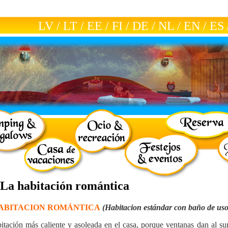
LV
/
LT
/
EE
/
FI
/
DE
/
NL
/
EN
/
ES
. La habitación romántica
ABITACION ROMÁNTICA
(Habitacion estándar con baño de uso 
itación más caliente y asoleada en el casa, porque ventanas dan al sur