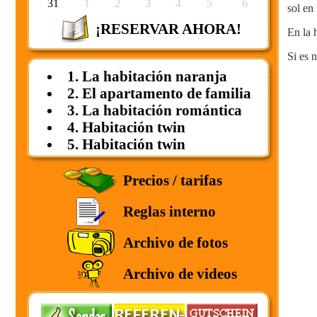
31
1
2
3
4
5
6
sol en
¡RESERVAR AHORA!
En la 
Si es 
1. La habitación naranja
2. El apartamento de familia
3. La habitación romántica
4. Habitación twin
5. Habitación twin
Precios / tarifas
Reglas interno
Archivo de fotos
Archivo de videos