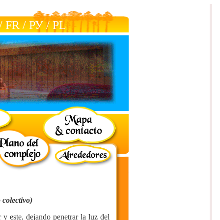
/
FR
/
РУ
/
РL
colectivo)
 y este, dejando penetrar la luz del