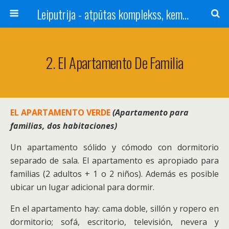
Leiputrija - atpūtas komplekss, kempings, viesu nams pie Rīgas / Camping, caravan site, bed and breakfast near Riga / Camping, caravanas, bungalows Letonia / Campingplatz, Caravanpark, Zimmer in Lettland / Kемпинг и гостевой дом к Риги
2. El Apartamento De Familia
EL APARTAMENTO VERDE
(Apartamento para
familias, dos habitaciones)
Un apartamento sólido y cómodo con dormitorio
separado de sala. El apartamento es apropiado para
familias (2 adultos + 1 o 2 niños). Además es posible
ubicar un lugar adicional para dormir.
En el apartamento hay: cama doble, sillón y ropero en
dormitorio; sofá, escritorio, televisión, nevera y