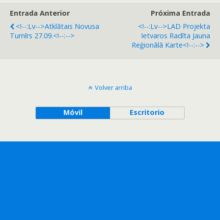
Entrada Anterior
Próxima Entrada
<!--:lv-->Atklātais Novusa
<!--:lv-->LAD Projekta
Turnīrs 27.09.<!--:-->
Ietvaros Radīta Jauna
Reģionālā Karte<!--:-->
Volver arriba
Móvil
Escritorio