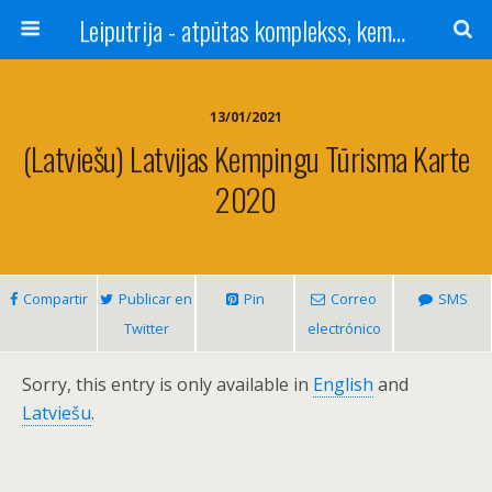
Leiputrija - atpūtas komplekss, kempings, viesu nams pie Rīgas / Camping, caravan site, bed and breakfast near Riga / Camping, caravanas, bungalows Letonia / Campingplatz, Caravanpark, Zimmer in Lettland / Kемпинг и гостевой дом к Риги
13/01/2021
(Latviešu) Latvijas Kempingu Tūrisma Karte
2020
Compartir
Publicar en
Pin
Correo
SMS
Twitter
electrónico
Sorry, this entry is only available in
English
and
Latviešu
.