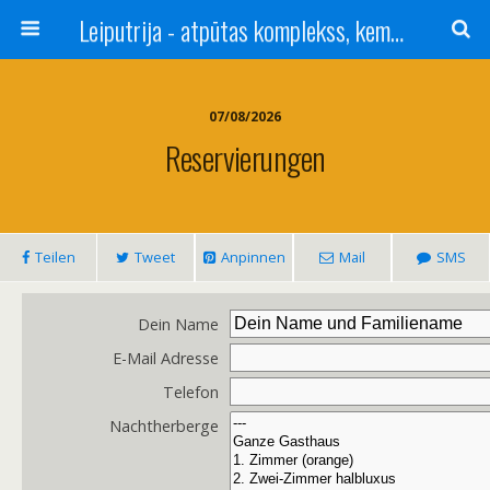
Leiputrija - atpūtas komplekss, kempings, viesu nams pie Rīgas / Camping, caravan site, bed and breakfast near Riga / Camping, caravanas, bungalows Letonia / Campingplatz, Caravanpark, Zimmer in Lettland / Kемпинг и гостевой дом к Риги
07/08/2026
Reservierungen
Teilen
Tweet
Anpinnen
Mail
SMS
Dein Name
E-Mail Adresse
Telefon
Nachtherberge