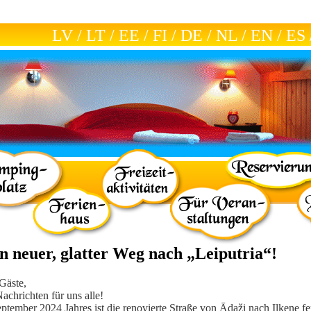
LV
/
LT
/
EE
/
FI
/
DE
/
NL
/
EN
/
ES
n neuer, glatter Weg nach „Leiputria“!
Gäste,
achrichten für uns alle!
eptember 2024 Jahres ist die renovierte Straße von Ādaži nach Ilkene fert