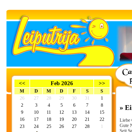
<<
Feb 2026
>>
M
D
M
D
F
S
S
26
27
28
29
30
31
1
2
3
4
5
6
7
8
» Ei
9
10
11
12
13
14
15
16
17
18
19
20
21
22
Liebe 
Gute N
23
24
25
26
27
28
1
Seit S