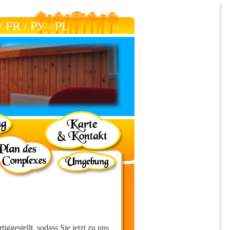
/
FR
/
РУ
/
РL
iggestellt, sodass Sie jetzt zu uns