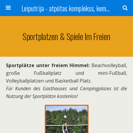
Leiputrija - atpūtas komplekss, kempings, viesu nams pie Rīgas / Camping, caravan site, bed and breakfast near Riga / Camping, caravanas, bungalows Letonia / Campingplatz, Caravanpark, Zimmer in Lettland / Kемпинг и гостевой дом к Риги
Sportplatzen & Spiele Im Freien
Sportplätze unter freiem Himmel:
Beachvolleyball,
große Fußballplatz und mini-Fußball,
Volleyballplatzen und Basketball Platz.
Für Kunden des Gasthauses und Campingplazes ist die
Nutzung der Sportplätze kostenlos!