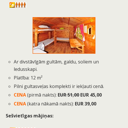
Ar divstāvīgām gultām, galdu, soliem un
ledusskapi.
Platība: 12 m²
Pilni gultasveļas komplekti ir iekļauti cenā.
CENA
(pirmā nakts)
:
EUR 51,00
EUR 45,00
CENA
(katra nākamā nakts)
:
EUR 39,00
Sešvietīgas mājiņas: