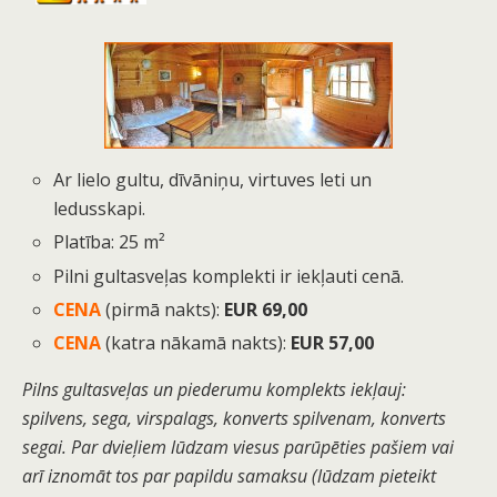
Ar lielo gultu, dīvāniņu, virtuves leti un
ledusskapi.
Platība: 25 m²
Pilni gultasveļas komplekti ir iekļauti cenā.
CENA
(pirmā nakts):
EUR 69,00
CENA
(katra nākamā nakts):
EUR 57,00
Pilns gultasveļas un piederumu komplekts iekļauj:
spilvens, sega, virspalags, konverts spilvenam, konverts
segai. Par dvieļiem lūdzam viesus parūpēties pašiem vai
arī iznomāt tos par papildu samaksu (lūdzam pieteikt