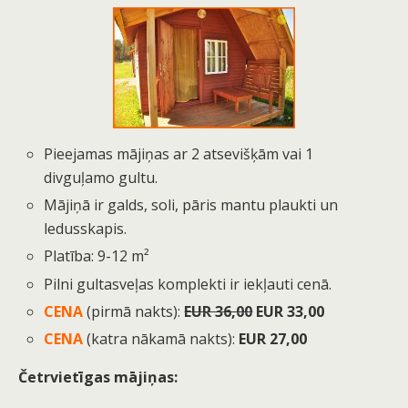
Pieejamas mājiņas ar 2 atsevišķām vai 1
divguļamo gultu.
Mājiņā ir galds, soli, pāris mantu plaukti un
ledusskapis.
Platība: 9-12 m²
Pilni gultasveļas komplekti ir iekļauti cenā.
CENA
(pirmā nakts):
EUR 36,00
EUR 33,00
CENA
(katra nākamā nakts):
EUR 27,00
Četrvietīgas mājiņas: