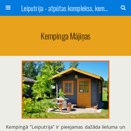
Leiputrija - atpūtas komplekss, kempings, viesu nams pie Rīgas / Camping, caravan site, bed and breakfast near Riga / Camping, caravanas, bungalows Letonia / Campingplatz, Caravanpark, Zimmer in Lettland / Kемпинг и гостевой дом к Риги
Kempinga Mājiņas
Kempingā “Leiputrija” ir pieejamas dažāda lieluma un