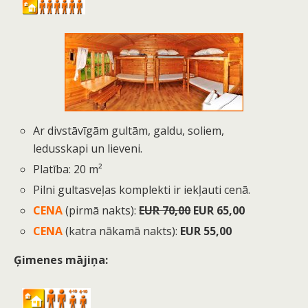
Ar divstāvīgām gultām, galdu, soliem,
ledusskapi un lieveni.
Platība: 20 m²
Pilni gultasveļas komplekti ir iekļauti cenā.
CENA
(pirmā nakts):
EUR 70,00
EUR 65,00
CENA
(katra nākamā nakts)
:
EUR 55,00
Ģimenes mājiņa: