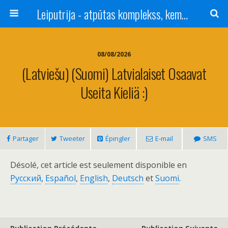
Leiputrija - atpūtas komplekss, kempings, viesu nams pie Rīgas / Camping, caravan site, bed and breakfast near Riga / Camping, caravanas, bungalows Letonia / Campingplatz, Caravanpark, Zimmer in Lettland / Kемпинг и гостевой дом к Риги
08/08/2026
(Latviešu) (Suomi) Latvialaiset Osaavat
Useita Kieliä :)
Partager
Tweeter
Épingler
E-mail
SMS
Désolé, cet article est seulement disponible en
Pусский
,
Español
,
English
,
Deutsch
et
Suomi
.