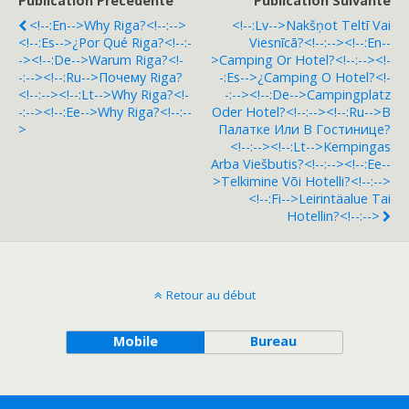
Publication Précédente
Publication Suivante
<!--:en-->Why Riga?<!--:-->
<!--:lv-->Nakšņot Teltī Vai
<!--:es-->¿Por Qué Riga?<!--:-
Viesnīcā?<!--:--><!--:en--
-><!--:de-->Warum Riga?<!-
>Camping Or Hotel?<!--:--><!-
-:--><!--:ru-->Почему Riga?
-:es-->¿Camping O Hotel?<!-
<!--:--><!--:lt-->Why Riga?<!-
-:--><!--:de-->Campingplatz
-:--><!--:ee-->Why Riga?<!--:--
Oder Hotel?<!--:--><!--:ru-->В
>
Палатке Или В Гостинице?
<!--:--><!--:lt-->Kempingas
Arba Viešbutis?<!--:--><!--:ee--
>Telkimine Või Hotelli?<!--:-->
<!--:fi-->Leirintäalue Tai
Hotellin?<!--:-->
Retour au début
Mobile
Bureau