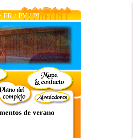
/
FR
/
РУ
/
РL
amentos de verano