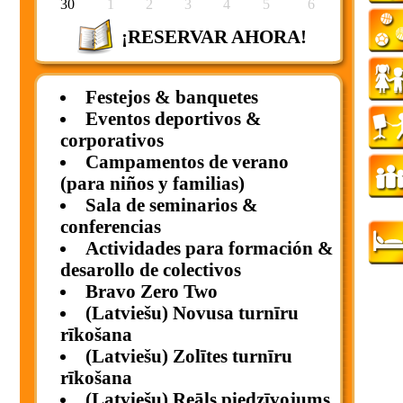
30
1
2
3
4
5
6
¡RESERVAR AHORA!
Festejos & banquetes
Eventos deportivos &
corporativos
Campamentos de verano
(para niños y familias)
Sala de seminarios &
conferencias
Actividades para formación &
desarollo de colectivos
Bravo Zero Two
(Latviešu) Novusa turnīru
rīkošana
(Latviešu) Zolītes turnīru
rīkošana
(Latviešu) Reāls piedzīvojums