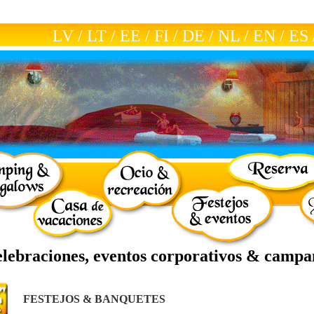
LV
/
LT
/
EE
/
FI
/
DE
/
NL
/
EN
/
ES
elebraciones, eventos corporativos & camp
FESTEJOS & BANQUETES