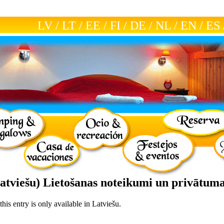
LV
/
LT
/
EE
/
FI
/
DE
/
NL
/
EN
/
ES
Latviešu) Lietošanas noteikumi un privātuma
this entry is only available in
Latviešu
.