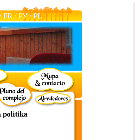
/
FR
/
РУ
/
РL
 politika