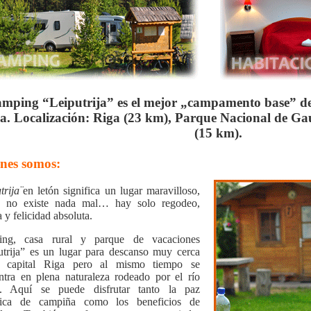
mping “Leiputrija”
es el mejor „campamento base” de 
a. Localización: Riga (23 km), Parque Nacional de Ga
(15 km).
nes somos:
trija¨
en letón significa un lugar maravilloso,
 no existe nada mal… hay solo regodeo,
a y felicidad absoluta.
ng, casa rural y parque de vacaciones
utrija”
es un lugar para descanso muy cerca
 capital Riga pero al mismo tiempo se
ntra en plena naturaleza rodeado por el río
. Aquí se puede disfrutar tanto la paz
tica de campiña como los beneficios de