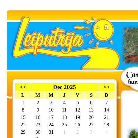
<<
Dec 2025
>>
L
M
M
J
V
S
D
1
2
3
4
5
6
7
8
9
10
11
12
13
14
15
16
17
18
19
20
21
22
23
24
25
26
27
28
29
30
31
1
2
3
4