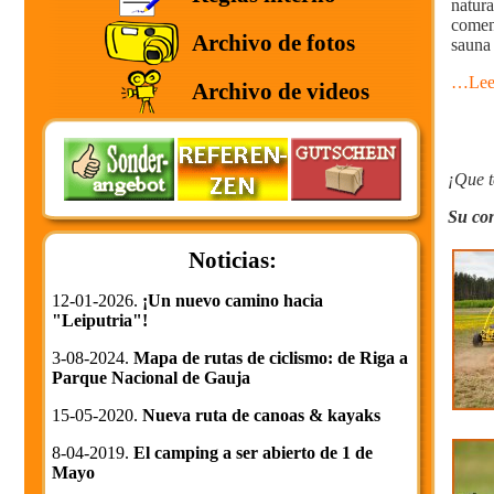
natur
comen
Archivo de fotos
sauna 
…Lee
Archivo de videos
¡Que t
Su con
Noticias:
12-01-2026.
¡Un nuevo camino hacia
"Leiputria"!
3-08-2024.
Mapa de rutas de ciclismo: de Riga a
Parque Nacional de Gauja
15-05-2020.
Nueva ruta de canoas & kayaks
8-04-2019.
El camping a ser abierto de 1 de
Mayo