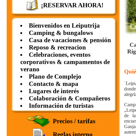
¡RESERVAR AHORA!
Bienvenidos en Leiputrija
Camping & bungalows
Casa de vacaciones & pensión
Ca
Reposo & recreacion
Rig
Celebraciones, eventos
corporativos & campamentos de
verano
Quié
Plano de Complejo
Contacto & mapa
¨Leipu
donde
Lugares de interés
alegrí
Colaboración & Compañeros
Campi
Información de turistas
„Leip
de la
Precios / tarifas
encue
Gauja
auten
Reglas interno