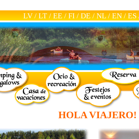
LV
/
LT
/
EE
/
FI
/
DE
/
NL
/
EN
/
ES
HOLA VIAJERO!