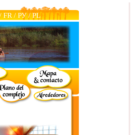
/
FR
/
РУ
/
РL