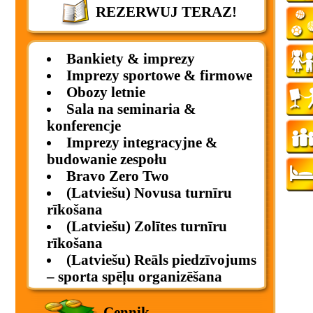
REZERWUJ TERAZ!
Bankiety & imprezy
Imprezy sportowe & firmowe
Obozy letnie
Sala na seminaria &
konferencje
Imprezy integracyjne &
budowanie zespołu
Bravo Zero Two
(Latviešu) Novusa turnīru
rīkošana
(Latviešu) Zolītes turnīru
rīkošana
(Latviešu) Reāls piedzīvojums
– sporta spēļu organizēšana
Cennik