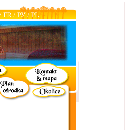
/
FR
/
РУ
/
РL