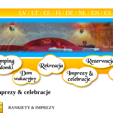
LV
/
LT
/
EE
/
FI
/
DE
/
NL
/
EN
/
ES
mprezy & celebracje
BANKIETY & IMPREZY