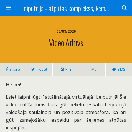
Leiputrija - atpūtas komplekss, kempings, viesu nams pie Rīgas / Camping, caravan site, bed and breakfast near Riga / Camping, caravanas, bungalows Letonia / Campingplatz, Caravanpark, Zimmer in Lettland / Kемпинг и гостевой дом к Риги
07/08/2026
Video Arhīvs
Share
Tweet
Pin
Mail
SMS
He hei!
Esiet laipni lūgti “attālinātajā, virtuālajā” Leiputrijā! Šie
video rullīši Jums ļaus gūt nelielu ieskatu Leiputrijā
valdošajā saulainajā un pozitīvajā atmosfērā, kā arī
gūt izsmeļošāku iespaidu par šejienes atpūtas
iespējām.