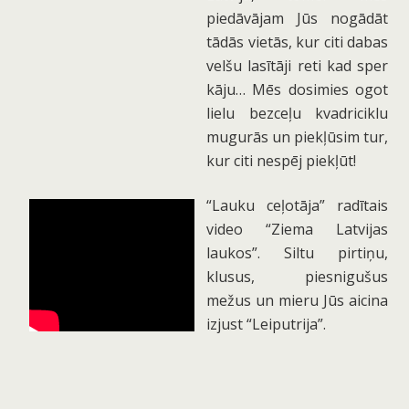
piedāvājam Jūs nogādāt
tādās vietās, kur citi dabas
velšu lasītāji reti kad sper
kāju… Mēs dosimies ogot
lielu bezceļu kvadriciklu
mugurās un piekļūsim tur,
kur citi nespēj piekļūt!
“Lauku ceļotāja” radītais
video “Ziema Latvijas
laukos”. Siltu pirtiņu,
klusus, piesnigušus
mežus un mieru Jūs aicina
izjust “Leiputrija”.