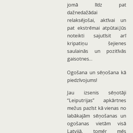
jomā līdz pat
dažnedažādai
relaksējošai, aktīvai un
pat ekstrēmai atpūtai.
Jūs
noteikti sajutīsit arī
kripatiņu šejienes
saulainās un pozitīvās
gaisotnes…
Ogošana un sēņošana kā
piedzīvojums!
Jau izsenis sēņotāji
“Leiputrijas” apkārtnes
mežus pazīst kā vienas no
labākajām sēņošanas un
ogošanas vietām visā
Latvijā, tomēr mēs