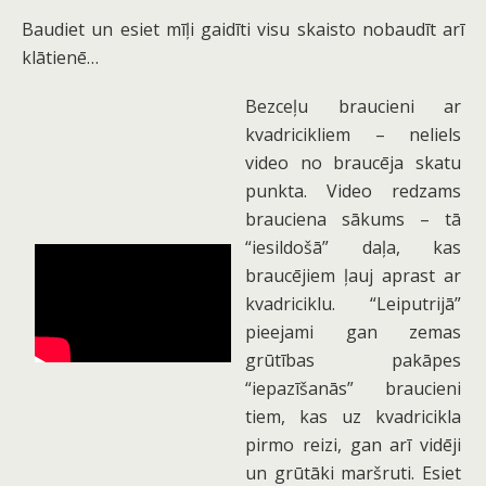
Baudiet un esiet mīļi gaidīti visu skaisto nobaudīt arī
klātienē…
Bezceļu braucieni ar
kvadricikliem – neliels
video no braucēja skatu
punkta. Video redzams
brauciena sākums – tā
“iesildošā” daļa, kas
braucējiem ļauj aprast ar
kvadriciklu. “Leiputrijā”
pieejami gan zemas
grūtības pakāpes
“iepazīšanās” braucieni
tiem, kas uz kvadricikla
pirmo reizi, gan arī vidēji
un grūtāki maršruti. Esiet