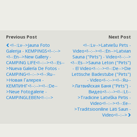
Previous Post
Next Post
<!--:lv-->Jauna Foto
<!--:lv-->Latviešu Pirts -
Galerija - KEMPINGS<!--:-->
Video<!--:--><!--:en-->Latvian
<!--:en-->New Gallery -
Sauna ("pirts") - Video<!--:-->
CAMPING LIFE<!--:--><!--:es--
<!--:es-->Sauna Leton ("pirts")
>Nueva Galería De Fotos -
- El Video<!--:--><!--:de-->Die
CAMPING<!--:--><!--:ru--
Lettische Badestube ("pirts")
>Hовая Галерея -
- Video<!--:--><!--:ru--
КЕМПИНГ<!--:--><!--:de--
>Латвийская Баня ("pirts") -
>Neue Fotogalerie -
Видео<!--:--><!--:lt--
CAMPINGLEBEN<!--:-->
>Tradicine Latviška Pirtis -
Video<!--:--><!--:ee--
>Traditsiooniline Läti Saun -
Video<!--:-->