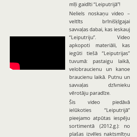
mīļi gaidīti “Leiputrijā”!
Neliels noskaņu video –
veltīts brīnišķīgajai
savvaļas dabai, kas ieskauj
“Leiputriju”. Video
apkopoti materiāli, kas
iegūti tiešā “Leiputrijas”
tuvumā: pastaigu laikā,
velobraucienu un kanoe
braucienu laikā. Putnu un
savvaļas dzīvnieku
vērotāju paradīze.
Šis video piedāvā
ielūkoties “Leiputrijā”
pieejamo atpūtas iespēju
sortimentā (2012.g.): no
plašas izvēles naktsmītņu