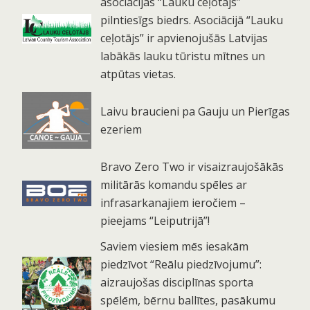
asociācijas “Lauku ceļotājs”
pilntiesīgs biedrs. Asociācijā “Lauku
ceļotājs” ir apvienojušās Latvijas
labākās lauku tūristu mītnes un
atpūtas vietas.
Laivu braucieni pa Gauju un Pierīgas
ezeriem
Bravo Zero Two ir visaizraujošākās
militārās komandu spēles ar
infrasarkanajiem ieročiem –
pieejams “Leiputrijā”!
Saviem viesiem mēs iesakām
piedzīvot “Reālu piedzīvojumu”:
aizraujošas disciplīnas sporta
spēlēm, bērnu ballītes, pasākumu