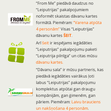
“From Me” piedāvā daudzus no
“Leiputrijas” pakalpojumiem
noformēt skaistas dāvanu kartes
formātā. Piemēram:
“Varena atpūta
4 personām”
Visas “Leiputrijas”
dāvanu kartes
ŠEIT
.
Arī
šeit
ir iespējams iegādāties
“Leiputrijas” pakalpojumu paketi
“Leiputrija pilnīga” un citas mūsu
dāvanu kartes.
“Dāvanu sala” ir mūsu partneris, kas
piedāvā iegādāties vairākus ļoti
labus “Leiputrijas” pakalpojumu
komplektus atpūtai gan draugu
kompānijām, gan ģimenēm, gan
pāriem. Piemēram:
Laivu brauciens
un nakšņošana 4 personām
.