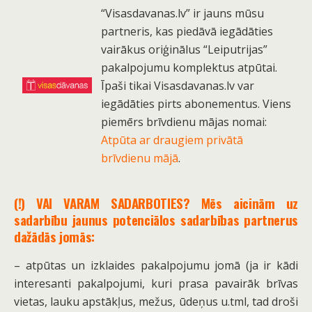
“Visasdavanas.lv” ir jauns mūsu
partneris, kas piedāvā iegādāties
vairākus oriģinālus “Leiputrijas”
pakalpojumu komplektus atpūtai.
Īpaši tikai Visasdavanas.lv var
iegādāties pirts abonementus. Viens
piemērs brīvdienu mājas nomai:
Atpūta ar draugiem privātā
brīvdienu mājā
.
(!) VAI VARAM SADARBOTIES? Mēs aicinām uz
sadarbību jaunus potenciālos sadarbības partnerus
dažādās jomās:
– atpūtas un izklaides pakalpojumu jomā (ja ir kādi
interesanti pakalpojumi, kuri prasa pavairāk brīvas
vietas, lauku apstākļus, mežus, ūdeņus u.tml, tad droši