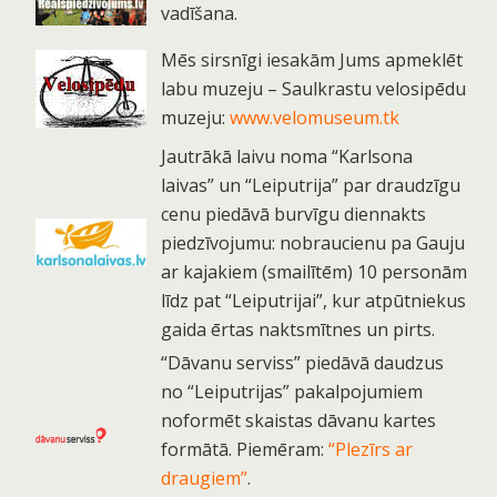
vadīšana.
Mēs sirsnīgi iesakām Jums apmeklēt
labu muzeju – Saulkrastu velosipēdu
muzeju:
www.velomuseum.tk
Jautrākā laivu noma “Karlsona
laivas” un “Leiputrija” par draudzīgu
cenu piedāvā burvīgu diennakts
piedzīvojumu: nobraucienu pa Gauju
ar kajakiem (smailītēm) 10 personām
līdz pat “Leiputrijai”, kur atpūtniekus
gaida ērtas naktsmītnes un pirts.
“Dāvanu serviss” piedāvā daudzus
no “Leiputrijas” pakalpojumiem
noformēt skaistas dāvanu kartes
formātā. Piemēram:
“Plezīrs ar
draugiem”
.