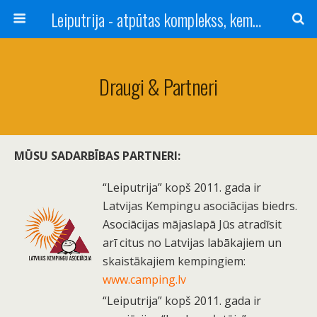
Leiputrija - atpūtas komplekss, kempings, viesu nams pie Rīgas / Camping, caravan site, bed and breakfast near Riga / Camping, caravanas, bungalows Letonia / Campingplatz, Caravanpark, Zimmer in Lettland / Kемпинг и гостевой дом к Риги
Draugi & Partneri
MŪSU SADARBĪBAS PARTNERI:
“Leiputrija” kopš 2011. gada ir
Latvijas Kempingu asociācijas biedrs.
Asociācijas mājaslapā Jūs atradīsit
arī citus no Latvijas labākajiem un
skaistākajiem kempingiem:
www.camping.lv
“Leiputrija” kopš 2011. gada ir