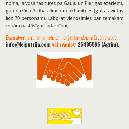
noma, laivošanas tūres pa Gauju un Pierīgas ezeriem),
gan dažāda ērtības līmeņa naktsmītnes (gultas vietas
līdz 70 personām). Labprāt vienosimies par zemākām
cenām pastāvīgai sadarbībai;
Esam atvērti sarunām un lieliskām, oriģinālām idejām! Droši rakstiet:
info@leiputrija.com
vai zvaniet:
26405596 (Agrim).