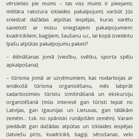
vērsieties pie mums – tas viss mums ir pieejams;
militāra rakstura izklaides pakalpojumi; varbūt Jūs
sniedzat dažādas atpūtas iespējas, kuras varētu
savietott ar mūsu sniegtajiem pakalpojumiem:
kvadricikliem, bagijiem, šaušanu u.c., lai kopā izveidotu
īpašu atpūtas pakalpojumu paketi?
– ēdināšanas jomā (viesību, svētku, sporta spēļu
apkalpošana);
– tūrisma jomā: ar uzņēmumiem, kas nodarbojas ar
ienākošā tūrisma organizēšanu, mēs labprāt
sadarbosimies tūristu izmitināšanā un ekskursiju
organizēšanā (mūs interesē gan tūristi tepat no
Latvijas, gan Igaunijas un Lietuvas, gan tālākām
zemēm… t.sk. no spāniski runājošām zemēm). Varam
piedāvāt gan dažādas atpūtas un izklaides iespējas
(latviešu pirts, kvadricikli, bagiji, sēņošanas, velo