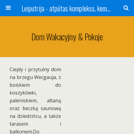
Leiputrija - atpūtas komplekss, kempings, viesu nams pie Rīgas / Camping, caravan site, bed and breakfast near Riga / Camping, caravanas, bungalows Letonia / Campingplatz, Caravanpark, Zimmer in Lettland / Kемпинг и гостевой дом к Риги
Dom Wakacyjny & Pokoje
Ciepły i przytulny dom
na brzegu Wecgauja, z
boiskiem do
koszykówki,
paleniskiem, altaną
oraz beczką saunową
na dziedzińcu, a także
tarasem i
balkonem.Do