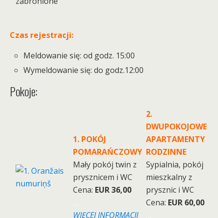
zabronione
Czas rejestracji:
Meldowanie się: od godz. 15:00
Wymeldowanie się: do godz.12:00
Pokoje:
2.
DWUPOKOJOWE
1. POKÓJ
APARTAMENTY
POMARAŃCZOWY
RODZINNE
Mały pokój twin z
Sypialnia, pokój
prysznicem i WC
mieszkalny z
Cena:
EUR 36,00
prysznic i WC
…
Cena:
EUR 60,00
WIĘCEJ INFORMACJI
…