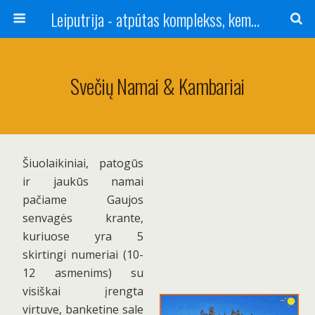
Leiputrija - atpūtas komplekss, kempings, viesu nams pie Rīgas / Camping, caravan site, bed and breakfast near Riga / Camping, caravanas, bungalows Letonia / Campingplatz, Caravanpark, Zimmer in Lettland / Kемпинг и гостевой дом к Риги
Svečių Namai & Kambariai
Šiuolaikiniai, patogūs
ir jaukūs namai
pačiame Gaujos
senvagės krante,
kuriuose yra 5
skirtingi numeriai (10-
12 asmenims) su
visiškai įrengta
virtuve, banketine sale