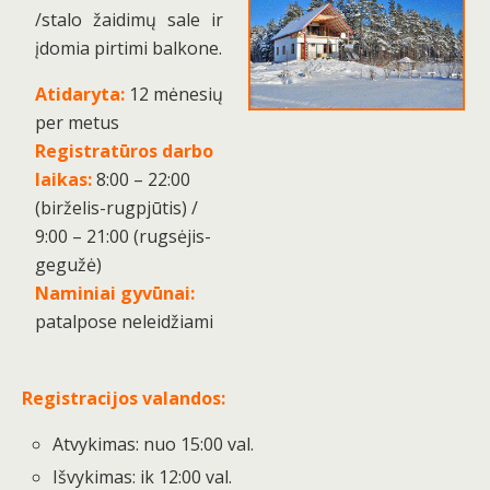
/stalo žaidimų sale ir
įdomia pirtimi balkone.
Atidaryta:
12 mėnesių
per metus
Registratūros darbo
laikas:
8:00 – 22:00
(birželis-rugpjūtis) /
9:00 – 21:00 (rugsėjis-
gegužė)
Naminiai gyvūnai:
patalpose neleidžiami
Registracijos valandos:
Atvykimas: nuo 15:00 val.
Išvykimas: ik 12:00 val.