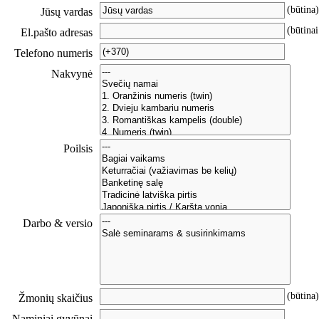
(būtina)
Jūsų vardas
(būtinai
El.pašto adresas
Telefono numeris
Nakvynė
Poilsis
Darbo & versio
(būtina)
Žmonių skaičius
Naminiai gyvūnai