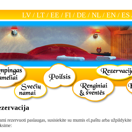
LV
/
LT
/
EE
/
FI
/
DE
/
NL
/
EN
/
ES
ezervacija
mi rezervuoti paslaugas, susisiekite su mumis el.paštu arba užpildykite
eksime: