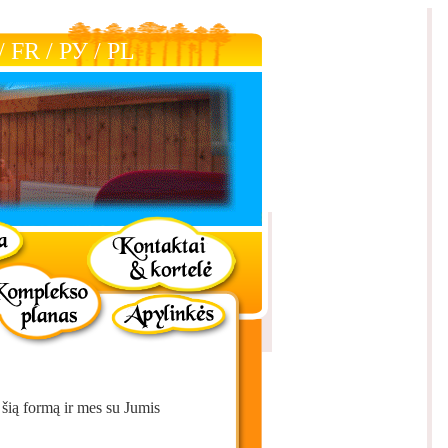
/
FR
/
РУ
/
РL
 šią formą ir mes su Jumis