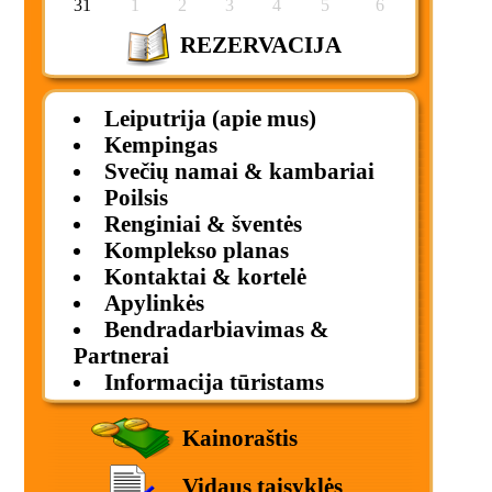
31
1
2
3
4
5
6
REZERVACIJA
Leiputrija (apie mus)
Kempingas
Svečių namai & kambariai
Poilsis
Renginiai & šventės
Komplekso planas
Kontaktai & kortelė
Apylinkės
Bendradarbiavimas &
Partnerai
Informacija tūristams
Kainoraštis
Vidaus taisyklės