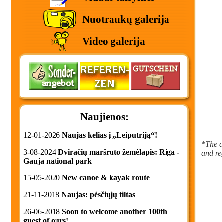
Nuotraukų galerija
Video galerija
Naujienos:
12-01-2026
Naujas kelias į „Leiputriją“!
*The d
3-08-2024
Dviračių maršruto žemėlapis: Riga -
and re
Gauja national park
15-05-2020
New canoe & kayak route
21-11-2018
Naujas: pėsčiųjų tiltas
26-06-2018
Soon to welcome another 100th
guest of ours!