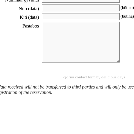
(būtina)
Nuo (data)
(būtina)
Kiti (data)
Pastabos
cforms
contact form by delicious:days
ata received will not be transferred to third parties and will only be u
gistration of the reservation.