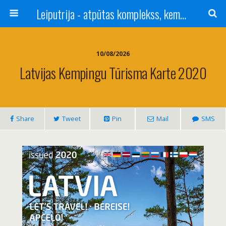
Leiputrija - atpūtas komplekss, kempings, viesu nams pie Rīgas / Camping, caravan site, bed and breakfast near Riga / Camping, caravanas, bungalows Letonia / Campingplatz, Caravanpark, Zimmer in Lettland / Kемпинг и гостевой дом к Риги
10/08/2026
Latvijas Kempingu Tūrisma Karte 2020
Share
Tweet
Pin
Mail
SMS