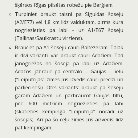
šķērsos Rīgas pilsētas robežu pie Berģiem.
Turpiniet braukt taisni pa Siguldas šoseju
(A2/E77) vēl 1,8 km līdz vaiduktam, pirms kura
nogriezieties pa labi – uz A1/E67 šoseju
(Tallinas/Saulkrastu virziens).
Brauciet pa A1 šoseju cauri Baltezeram. Tālāk
ir divi varianti: var braukt cauri Ādažiem. Tad
jānogriežas no šoseja pa labi uz Ādažiem.
Ādažos jābrauc pa centrālo – Gaujas – ielu
(“Leiputrijas” zīmes Jūs izvedīs cauri precīzi un
pārliecinoši). Otrs variants: braukt pa šoseju
garām Ādažiem un pārbraucot Gaujas tiltu,
pēc 600 metriem nogriezieties pa labi
(skatieties kempinga “Leiputrija” norādi uz
šosejas). Arī pa šo ceļu zīmes Jūs aizvedīs līdz
pat kempingam.