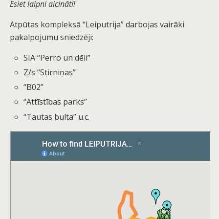
Esiet laipni aicināti!
Atpūtas kompleksā “Leiputrija” darbojas vairāki
pakalpojumu sniedzēji:
SIA “Perro un dēli”
Z/s “Stirniņas”
“B02”
“Attīstības parks”
“Tautas bulta” u.c.