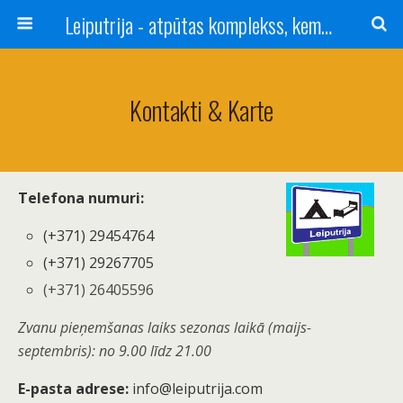
Leiputrija - atpūtas komplekss, kempings, viesu nams pie Rīgas / Camping, caravan site, bed and breakfast near Riga / Camping, caravanas, bungalows Letonia / Campingplatz, Caravanpark, Zimmer in Lettland / Kемпинг и гостевой дом к Риги
Kontakti & Karte
Тelefona numuri:
(+371) 29454764
(+371) 29267705
(+371) 26405596
Zvanu pieņemšanas laiks sezonas laikā (maijs-
septembris): no 9.00 līdz 21.00
E-pasta adrese:
info@leiputrija.com