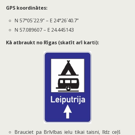
GPS koordinātes:
N 57°05´22.9” – E 24°26´40.7”
N 57.089607 – E 24.445143
Kā atbraukt no Rīgas (skatīt arī karti):
Brauciet pa Brīvības ielu tikai taisni, līdz ceļš