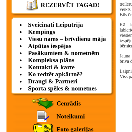
treil
REZERVĒT TAGAD!
veikts
Būs ēr
Sveicināti Leiputrijā
Kā ie
labier
Kempings
viesi
Viesu nams – brīvdienu māja
iespē
Atpūtas iespējas
bērnie
Pasākumiem & nometnēm
Jauna 
Kompleksa plāns
brīvā 
Kontakti & karte
Laipni
Ko redzēt apkārtnē?
Viss 
Draugi & Partneri
Sporta spēles & nometnes
Cenrādis
Noteikumi
Foto galerijas