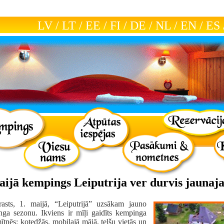
LV
/
LT
/
EE
/
FI
/
DE
/
NL
/
EN
/
ES
ijā kempings Leiputrija ver durvis jaunaja
asts, 1. maijā, “Leiputrijā” uzsākam jauno
ga sezonu. Ikviens ir mīļi gaidīts kempinga
ītnēs: kotedžās, mobilajā mājā, telšu vietās un