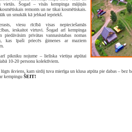
eru vietās. Šogad – visās kempinga mājiņās
 kosmētiskais remonts un ne tikai kosmētiskais.
tāk un smukāk kā jebkad iepriekš.
rasts, viesu rīcībā visas nepieciešamās
īcības, ieskaitot virtuvi. Šogad arī kempinga
em piedāvāsim privātas vannasistabas nomas
ju, kas īpaši priecēs ģimenes ar maziem
m.
arī pikniku nojume – lieliska vietiņa atpūtai
dabā 10-20 personu kolektīviem.
 lūgts ikviens, kam sirdij tuva mierīga un klusa atpūta pie dabas – bez b
par kempingu
ŠEIT!