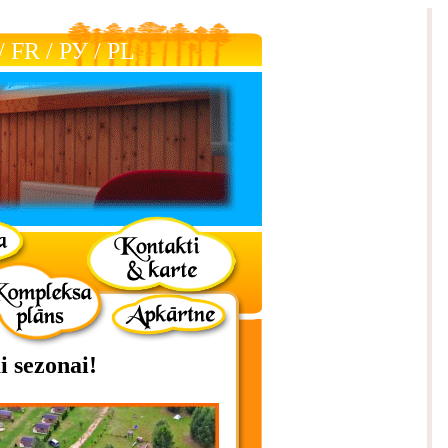
/
FR
/
РУ
/
РL
i sezonai!