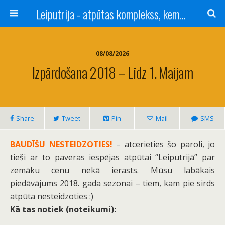
Leiputrija - atpūtas komplekss, kempings, viesu nams pie Rīgas / Camping, caravan site, bed and breakfast near Riga / Camping, caravanas, bungalows Letonia / Campingplatz, Caravanpark, Zimmer in Lettland / Kемпинг и гостевой дом к Риги
08/08/2026
Izpārdošana 2018 – Līdz 1. Maijam
Share
Tweet
Pin
Mail
SMS
BAUDĪŠU NESTEIDZOTIES!
– atcerieties šo paroli, jo
tieši ar to paveras iespējas atpūtai “Leiputrijā” par
zemāku cenu nekā ierasts. Mūsu labākais
piedāvājums 2018. gada sezonai – tiem, kam pie sirds
atpūta nesteidzoties :)
Kā tas notiek (noteikumi):