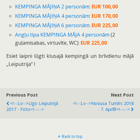
KEMPINGA MĀJIŅA 2 personām
:
EUR 100,00
KEMPINGA MĀJIŅA 4 personām
:
EUR 170,00
KEMPINGA MĀJIŅA 6 personām
:
EUR 225,00
Angļu tipa KEMPINGA MĀJA 4 personām
(2
guļamisabas, virtuvīte, WC):
EUR 225,00
Esiet laipni lūgti klusajā kempingā un brīvdienu mājā
„Leiputrija” !
Previous Post
Next Post
<!--:lv-->Līgo Leiputrijā
<!--:lv-->Novusa Turnīrs 2018
2017 - Foto<!--:-->
- 7. Aprīlī!<!--:-->
Back to top