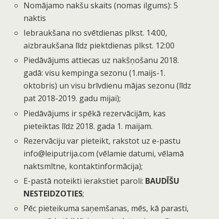
Nomājamo nakšu skaits (nomas ilgums): 5
naktis
Iebraukšana no svētdienas plkst. 14:00,
aizbraukšana līdz piektdienas plkst. 12:00
Piedāvājums attiecas uz nakšņošanu 2018.
gadā: visu kempinga sezonu (1.maijs-1.
oktobris) un visu brīvdienu mājas sezonu (līdz
pat 2018-2019. gadu mijai);
Piedāvājums ir spēkā rezervācijām, kas
pieteiktas līdz 2018. gada 1. maijam.
Rezervāciju var pieteikt, rakstot uz e-pastu
info@leiputrija.com (vēlamie datumi, vēlamā
naktsmītne, kontaktinformācija);
E-pastā noteikti ierakstiet paroli:
BAUDĪŠU
NESTEIDZOTIES
;
Pēc pieteikuma saņemšanas, mēs, kā parasti,