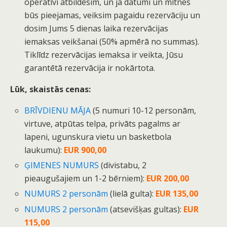
operatīvi atbildēsim, un ja datumi un mītnes
būs pieejamas, veiksim pagaidu rezervāciju un
dosim Jums 5 dienas laika rezervācijas
iemaksas veikšanai (50% apmērā no summas).
Tiklīdz rezervācijas iemaksa ir veikta, Jūsu
garantētā rezervācija ir nokārtota.
Lūk, skaistās cenas:
BRĪVDIENU MĀJA
(5 numuri 10-12 personām,
virtuve, atpūtas telpa, privāts pagalms ar
lapeni, ugunskura vietu un basketbola
laukumu):
EUR 900,00
ĢIMENES NUMURS
(divistabu, 2
pieaugušajiem un 1-2 bērniem):
EUR 200,00
NUMURS 2 personām
(lielā gulta):
EUR 135,00
NUMURS 2 personām
(atsevišķas gultas):
EUR
115,00