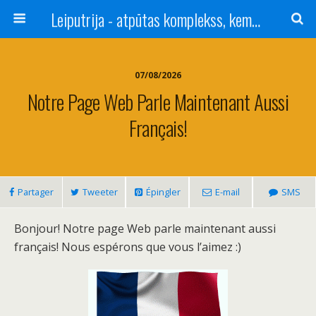
Leiputrija - atpūtas komplekss, kempings, viesu nams pie Rīgas / Camping, caravan site, bed and breakfast near Riga / Camping, caravanas, bungalows Letonia / Campingplatz, Caravanpark, Zimmer in Lettland / Kемпинг и гостевой дом к Риги
07/08/2026
Notre Page Web Parle Maintenant Aussi
Français!
Partager
Tweeter
Épingler
E-mail
SMS
Bonjour! Notre page Web parle maintenant aussi
français! Nous espérons que vous l’aimez :)