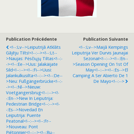
Publication Précédente
Publication Suivante
<!--:lv-->Leiputrijā Atklāts
<!--:lv-->Maijā Kempings
Gājēju Tilts!<!--:--><!--:lt--
Leiputrija Ver Durvis Jaunajai
>Naujas: Pėsčiųjų Tiltas<!--:-
Sezonai!<!--:--><!--:en--
-><!--:ee-->Uus: Jalakäijate
>Season Opening On 1st Of
Sild<!--:--><!--:fi-->Uusi:
May<!--:--><!--:es-->El
Jalankulkusilta<!--:--><!--:de--
Camping A Ser Abierto De 1
>Neu: Fußgängerbrücke<!--:-
De Mayo<!--:-->
-><!--:nl-->Nieuw:
Voetgangersbrug<!--:--><!-
-:en-->New In Leiputrija:
Pedestrian Bridge<!--:--><!-
-:es-->Novedad En
Leiputrija: Puente
Peatonal<!--:--><!--:fr--
>Nouveau: Pont
Piétonnier<!--:--><!--:ru--