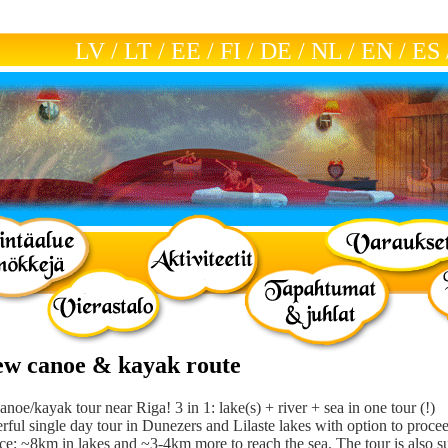
LV
/
LT
/
EE
/
FI
/
DE
/
NL
/
EN
/
ES
ew canoe & kayak route
noe/kayak tour near Riga! 3 in 1: lake(s) + river + sea in one tour (!)
ful single day tour in Dunezers and Lilaste lakes with option to proceed 
ce: ~8km in lakes and ~3-4km more to reach the sea. The tour is also sui