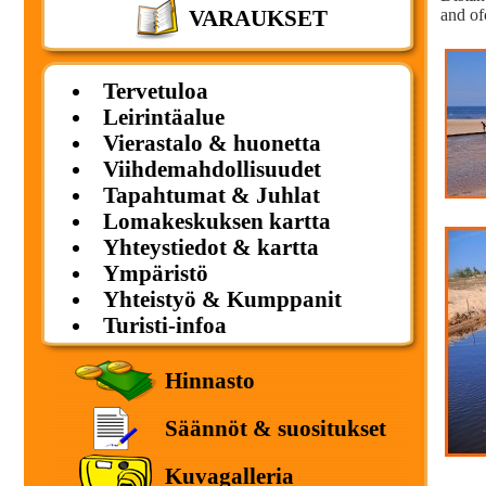
and of
VARAUKSET
Tervetuloa
Leirintäalue
Vierastalo & huonetta
Viihdemahdollisuudet
Tapahtumat & Juhlat
Lomakeskuksen kartta
Yhteystiedot & kartta
Ympäristö
Yhteistyö & Kumppanit
Turisti-infoa
Hinnasto
Säännöt & suositukset
Kuvagalleria