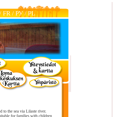
/
FR
/
РУ
/
РL
to the sea via Lilaste river.
table for families with children