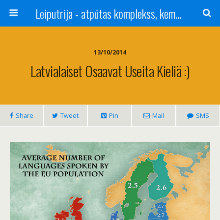
Leiputrija - atpūtas komplekss, kempings, viesu nams pie Rīgas / Camping, caravan site, bed and breakfast near Riga / Camping, caravanas, bungalows Letonia / Campingplatz, Caravanpark, Zimmer in Lettland / Kемпинг и гостевой дом к Риги
13/10/2014
Latvialaiset Osaavat Useita Kieliä :)
Share
Tweet
Pin
Mail
SMS