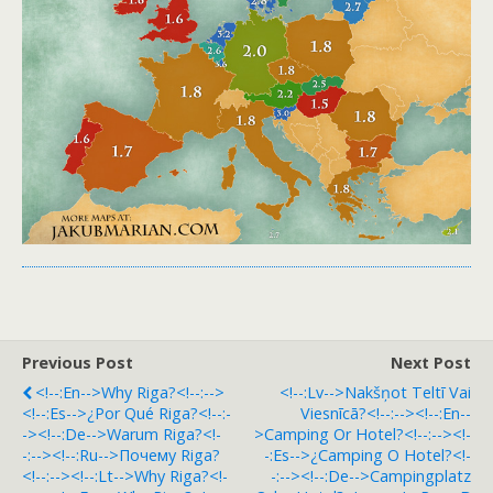
Previous Post
Next Post
<!--:en-->Why Riga?<!--:-->
<!--:lv-->Nakšņot Teltī Vai
<!--:es-->¿Por Qué Riga?<!--:-
Viesnīcā?<!--:--><!--:en--
-><!--:de-->Warum Riga?<!-
>Camping Or Hotel?<!--:--><!-
-:--><!--:ru-->Почему Riga?
-:es-->¿Camping O Hotel?<!-
<!--:--><!--:lt-->Why Riga?<!-
-:--><!--:de-->Campingplatz