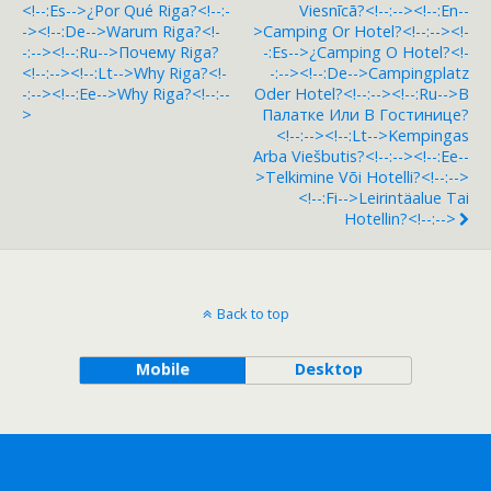
<!--:es-->¿Por Qué Riga?<!--:-
Viesnīcā?<!--:--><!--:en--
-><!--:de-->Warum Riga?<!-
>Camping Or Hotel?<!--:--><!-
-:--><!--:ru-->Почему Riga?
-:es-->¿Camping O Hotel?<!-
<!--:--><!--:lt-->Why Riga?<!-
-:--><!--:de-->Campingplatz
-:--><!--:ee-->Why Riga?<!--:--
Oder Hotel?<!--:--><!--:ru-->В
>
Палатке Или В Гостинице?
<!--:--><!--:lt-->Kempingas
Arba Viešbutis?<!--:--><!--:ee--
>Telkimine Või Hotelli?<!--:-->
<!--:fi-->Leirintäalue Tai
Hotellin?<!--:-->
Back to top
Mobile
Desktop