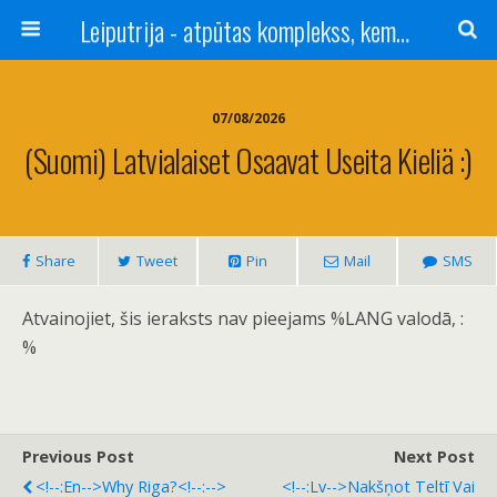
Leiputrija - atpūtas komplekss, kempings, viesu nams pie Rīgas / Camping, caravan site, bed and breakfast near Riga / Camping, caravanas, bungalows Letonia / Campingplatz, Caravanpark, Zimmer in Lettland / Kемпинг и гостевой дом к Риги
07/08/2026
(Suomi) Latvialaiset Osaavat Useita Kieliä :)
Share
Tweet
Pin
Mail
SMS
Atvainojiet, šis ieraksts nav pieejams %LANG valodā, :
%
Previous Post
Next Post
<!--:en-->Why Riga?<!--:-->
<!--:lv-->Nakšņot Teltī Vai