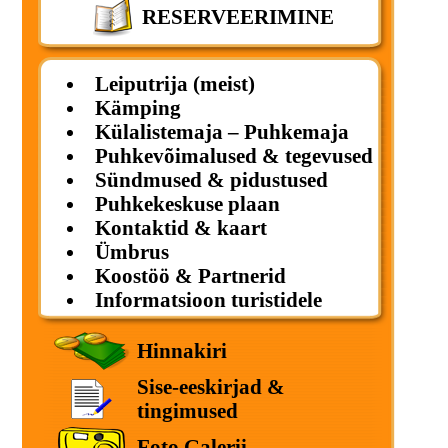
RESERVEERIMINE
Leiputrija (meist)
Kämping
Külalistemaja – Puhkemaja
Puhkevõimalused & tegevused
Sündmused & pidustused
Puhkekeskuse plaan
Kontaktid & kaart
Ümbrus
Koostöö & Partnerid
Informatsioon turistidele
Hinnakiri
Sise-eeskirjad &
tingimused
Foto Galerii