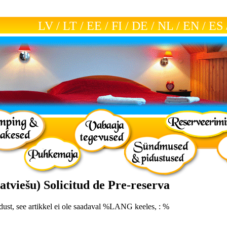
LV
/
LT
/
EE
/
FI
/
DE
/
NL
/
EN
/
ES
atviešu) Solicitud de Pre-reserva
ust, see artikkel ei ole saadaval %LANG keeles, : %