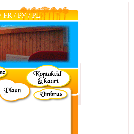
/
FR
/
РУ
/
РL