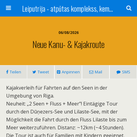
Leiputrija - atpūtas komplekss, kempings, viesu nams pie Rīgas / Camping, caravan site, bed and breakfast near Riga / Camping, caravanas, bungalows Letonia / Campingplatz, Caravanpark, Zimmer in Lettland / Kемпинг и гостевой дом к Риги
06/08/2026
Neue Kanu- & Kajakroute
Teilen
Tweet
Anpinnen
Mail
SMS
Kajakverleih für Fahrten auf den Seen in der
Umgebung von Riga.
Neuheit: „2 Seen + Fluss + Meer”! Eintägige Tour
durch den Dūņezers-See und Lilaste-See, mit der
Möglichkeit die Fahrt durch den Fluss Lilaste bis zum
Meer weiterzuführen. Distanz: ~12km (~4 Stunden).
Die Tour ist auch für Familien mit Kindern geeignet.