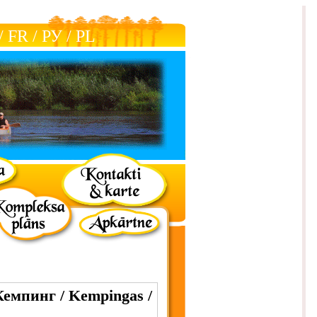
/
FR
/
РУ
/
РL
Кемпинг / Kempingas /