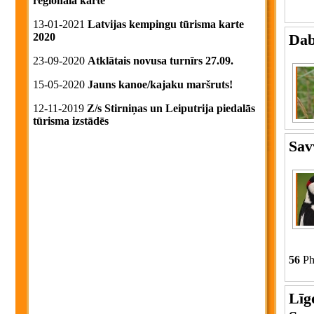
reģionālā karte
13-01-2021
Latvijas kempingu tūrisma karte
Dab
2020
23-09-2020
Atklātais novusa turnīrs 27.09.
15-05-2020
Jauns kanoe/kajaku maršruts!
12-11-2019
Z/s Stirniņas un Leiputrija piedalās
tūrisma izstādēs
Sav
56
Ph
Līgo