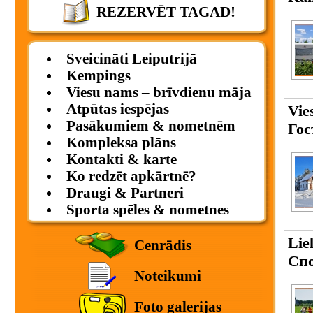
REZERVĒT TAGAD!
Sveicināti Leiputrijā
Kempings
Viesu nams – brīvdienu māja
Atpūtas iespējas
Vie
Pasākumiem & nometnēm
Гос
Kompleksa plāns
Kontakti & karte
Ko redzēt apkārtnē?
Draugi & Partneri
Sporta spēles & nometnes
Lie
Cenrādis
Сп
Noteikumi
Foto galerijas