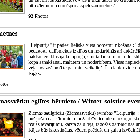
http://leiputrija.com/sporta-speles-nometnes/
92
Photos
etnes
"Leiputrija" ir patiesi lieliska vieta nometņu rīkošanai: 
pedagogi, dalībniekus izglītos un nodarbinās arī apkārtē
naktsmiers klusajā kempingā, sporta laukumi un ūdenstilp
kopā sanākšanai, maltītēm un nodarbībām. Visas nepiecieš
veļas mazgājamā telpa, mini veikaliņš. Īsta lauku vide un
Rīgas.
otos
massvētku eglītes bērniem / Winter solstice eve
Ziemas saulgriežu (Ziemassvētku) svinības "Leiputrijā": r
pušķošana ar kārumiem meža dzīvnieciņiem, uz ugunsku
mājas ievārījumu, karsta zāļu tēja, radošās darbnīciņas u
Kājas būs izkustinātas, vēderi paēduši un galva izvēdināt