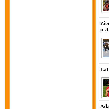
Zie
в Л
Lat
Āda