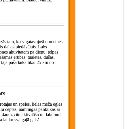
līdzās tam, ko sagatavojuši nometnes
jās dabas piedāvātais. Labs
nes aktivitātēm pa dienu, telpas
amās ērtības: tualetes, dušas,
 tajā pašā laikā tikai 25 km no
nts
otaļas un spēles, lielās meža egles
ra ceptas, ņammīgas pankūkas ar
n daudz citu aktivitāšu un labumu!
a lauku svaigajā gaisā.