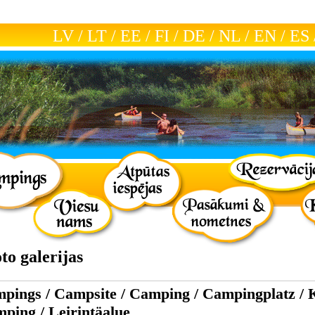
LV
/
LT
/
EE
/
FI
/
DE
/
NL
/
EN
/
ES
to galerijas
pings / Campsite / Camping / Campingplatz / 
ping / Leirintäalue