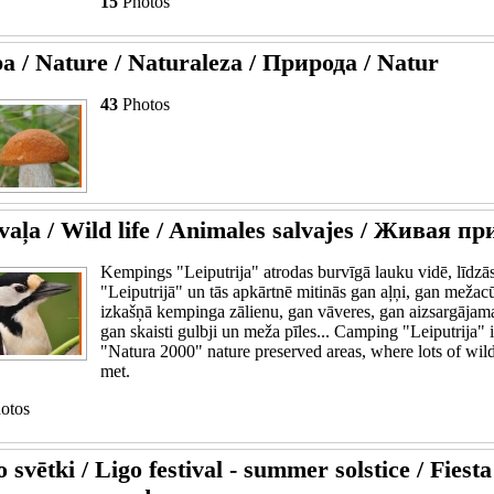
15
Photos
a / Nature / Naturaleza / Природа / Natur
43
Photos
vaļa / Wild life / Animales salvajes / Живая пр
Kempings "Leiputrija" atrodas burvīgā lauku vidē, līdzās
"Leiputrijā" un tās apkārtnē mitinās gan aļņi, gan mežacū
izkašņā kempinga zālienu, gan vāveres, gan aizsargājama
gan skaisti gulbji un meža pīles... Camping "Leiputrija" i
"Natura 2000" nature preserved areas, where lots of wil
met.
otos
 svētki / Ligo festival - summer solstice / Fiesta