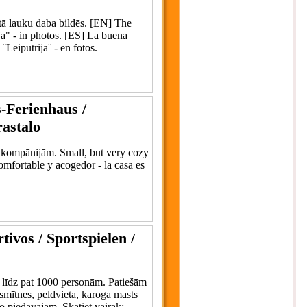
tā lauku daba bildēs. [EN] The
a" - in photos. [ES] La buena
¨Leiputrija¨ - en fotos.
s-Ferienhaus /
rastalo
ām kompānijām. Small, but very cozy
mfortable y acogedor - la casa es
tivos / Sportspielen /
 - līdz pat 1000 personām. Patiešām
ktsmītnes, peldvieta, karoga masts
ko piedāvājam. Skatiet vairāk: