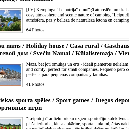
[LV] Kempinga "Leiputrija" omulīgā atmosfēra un skais
cosy atmosphere and scenic nature of camping "Leiputrij
atmósfera, paz y belleza de naturaleza letona en camping 
64
Photos
su nams / Holiday house / Casa rural / Gasthau
тевой дом / Svečiu Namai / Külalistemaja / Vie
Mazs, bet ļoti omulīgs un ērts - ideāli piemērots neliel
and comfy: perfect for small companies. Pequeño pero co
perfecta para pequeñas compañias y familias.
41
Photos
liskas sporta spēles / Sport games / Juegos depor
ортивные игри
"Leiputrija" ar lielu prieku uzņem sportotāju kolektīvus
plaša teritorija, klusa apkārtne, sporta laukumi, ērtas na
un pat brīvdabas skatuve - tās ir tikai dažas no ērtībām, 