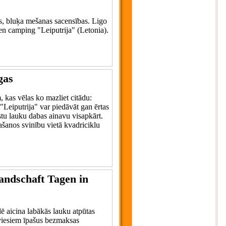
ns, bluķa mešanas sacensības. Ligo
 en camping "Leiputrija" (Letonia).
gas
, kas vēlas ko mazliet citādu:
"Leiputrija" var piedāvāt gan ērtas
stu lauku dabas ainavu visapkārt.
rašanos svinību vietā kvadriciklu
Landschaft Tagen in
ē aicina labākās lauku atpūtas
t viesiem īpašus bezmaksas