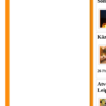
So
Kāz
26
Ph
Atv
Lei