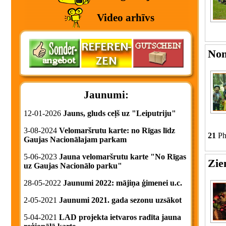
Video arhīvs
Nom
Jaunumi:
12-01-2026
Jauns, gluds ceļš uz "Leiputriju"
3-08-2024
Velomaršrutu karte: no Rīgas līdz
21
Ph
Gaujas Nacionālajam parkam
5-06-2023
Jauna velomaršrutu karte "No Rīgas
Zie
uz Gaujas Nacionālo parku"
28-05-2022
Jaunumi 2022: mājiņa ģimenei u.c.
2-05-2021
Jaunumi 2021. gada sezonu uzsākot
5-04-2021
LAD projekta ietvaros radīta jauna