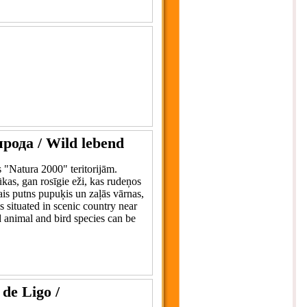
ирода / Wild lebend
 "Natura 2000" teritorijām.
kas, gan rosīgie eži, kas rudeņos
is putns pupuķis un zaļās vārnas,
s situated in scenic country near
d animal and bird species can be
 de Ligo /