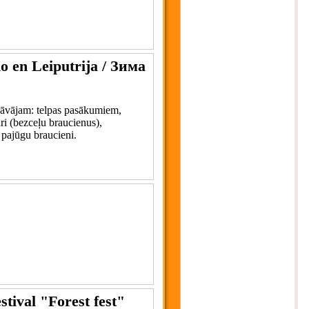
no en Leiputrija / Зима
edāvājam: telpas pasākumiem,
ri (bezceļu braucienus),
 pajūgu braucieni.
stival "Forest fest"