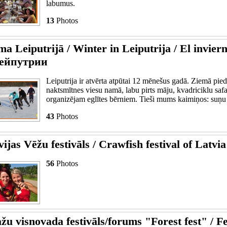
labumus.
13
Photos
ma Leiputrijā / Winter in Leiputrija / El invier
ейпутрии
Leiputrija ir atvērta atpūtai 12 mēnešus gadā. Ziemā pi
naktsmītnes viesu namā, labu pirts māju, kvadriciklu safa
organizējam eglītes bērniem. Tieši mums kaimiņos: suņu
43
Photos
vijas Vēžu festivāls / Crawfish festival of Latvia
56
Photos
žu visnovada festivāls/forums "Forest fest" / Fe