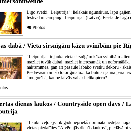
mmersonnwende
Līgo svētki "Leiputrijā": lielākais ugunskurs, lāpu gājie
festival in camping "Leiputrija" (Latvia). Fiesta de Ligo
90
Photos
as dabā / Vieta sirsnīgām kāzu svinībām pie Rī
"Leiputrija" ir jauka vieta sirsnīgām kāzu svinībām - tiem
mazliet tuvāk dabai, mazliet interesantāk un neformālāk. 
naktsmītnes, gan arī pasaulē labāko svētku dekoru - skai
Piedāvāsim arī šo to oriģinālu... kā būtu ar jaunā pārā ie
"mugurās", kanoe laivās vai ar helikopteru?
otos
ērtās dienas laukos / Countryside open days / 
putrija
"Lauku ceļotājs" ik gadu iepriekš norunātā nedēļas nogal
vietas piedalīties "Atvērtajās dienās laukos", piedāvājo