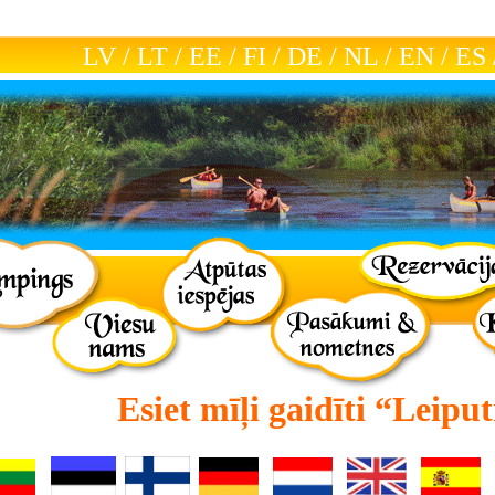
LV
/
LT
/
EE
/
FI
/
DE
/
NL
/
EN
/
ES
Esiet mīļi gaidīti
“Leiput