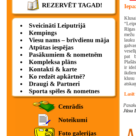
REZERVĒT TAGAD!
Iepa
Klusa
“Leip
Sveicināti Leiputrijā
Rīgas
Kempings
mežu 
Viesu nams – brīvdienu māja
lauku
galvas
Atpūtas iespējas
veselī
Pasākumiem & nometnēm
pat b
Kompleksa plāns
Plašās
ir ide
Kontakti & karte
ikdie
Ko redzēt apkārtnē?
klusu
Draugi & Partneri
atskaņ
Sporta spēles & nometnes
Lasīt
Pasaka
Cenrādis
Jūsu L
Noteikumi
Foto galerijas