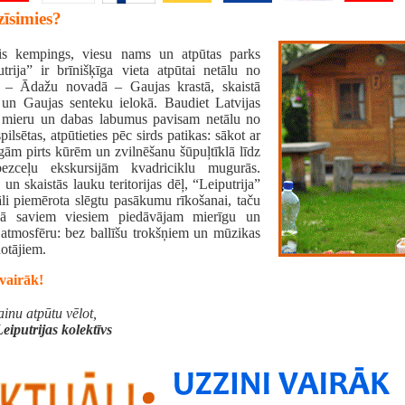
zīsimies?
is kempings, viesu nams un atpūtas parks
utrija” ir brīnišķīga vieta atpūtai netālu no
 – Ādažu novadā – Gaujas krastā, skaistā
un Gaujas senteku ielokā. Baudiet Latvijas
 mieru un dabas labumus pavisam netālu no
pilsētas, atpūtieties pēc sirds patikas: sākot ar
gām pirts kūrēm un zvilnēšanu šūpuļtīklā līdz
ezceļu ekskursijām kvadriciklu mugurās.
 un skaistās lauku teritorijas dēļ, “Leiputrija”
āli piemērota slēgtu pasākumu rīkošanai, taču
nā saviem viesiem piedāvājam mierīgu un
 atmosfēru: bez ballīšu trokšņiem un mūzikas
otājiem.
 vairāk!
inu atpūtu vēlot,
eiputrijas kolektīvs