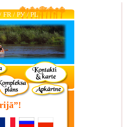
/
FR
/
РУ
/
РL
rijā”!