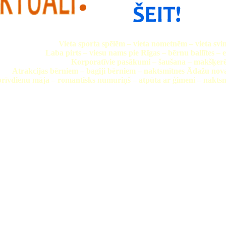
Vieta sporta spēlēm – vieta nometnēm – vieta sv
Laba pirts – viesu nams pie Rīgas – bērnu ballītes –
Korporatīvie pasākumi – šaušana – makšķer
Atrakcijas bērniem – bagiji bērniem – naktsmītnes Ādažu no
brīvdienu māja – romantisks numuriņš – atpūta ar ģimeni – naktsm