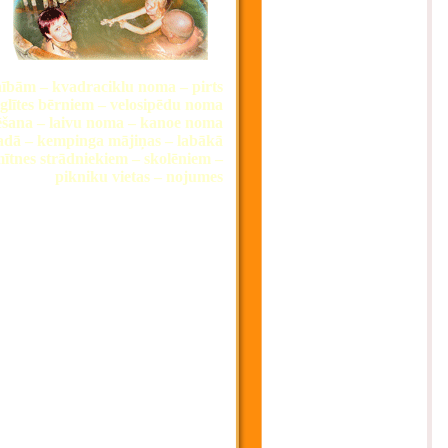
inībām – kvadraciklu noma – pirts
 eglītes bērniem – velosipēdu noma
ēšana – laivu noma – kanoe noma
vadā – kempinga mājiņas – labākā
ītnes strādniekiem – skolēniem –
pikniku vietas – nojumes